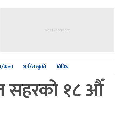
Ads Placement
्य/कला
धर्म/संस्कृति
विविध
षित सहरको १८ औँ