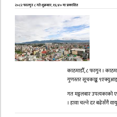
२०८२ फाल्गुन ८ गते शुक्रबार, १६:४० मा प्रकाशित
काठमाडौँ, ८ फागुन । काठमा
गुणस्तर सूचकाङ्क ९एक्युआइ
गत मङ्गलबार उपत्यकाको एक
। हावा चल्ने दर बढेसँगै व