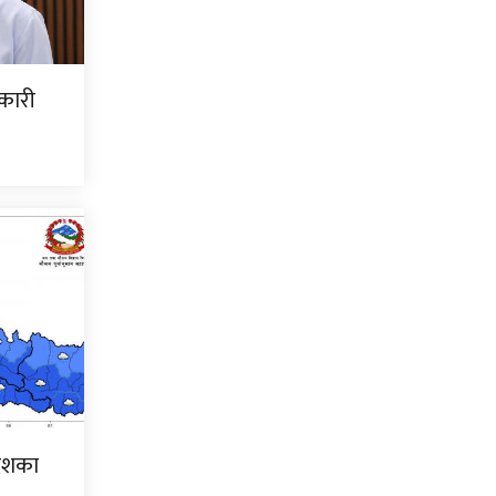
कारी
देशका