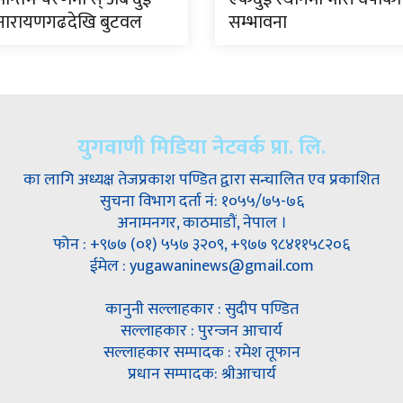
 नारायणगढदेखि बुटवल
सम्भावना
युगवाणी मिडिया नेटवर्क प्रा. लि.
का लागि अध्यक्ष तेजप्रकाश पण्डित द्वारा सन्चालित एव प्रकाशित
सुचना विभाग दर्ता नं: १०५५/७५-७६
अनामनगर, काठमाडौं, नेपाल ।
फोन : +९७७ (०१) ५५७ ३२०९, +९७७ ९८४११५८२०६
ईमेल : yugawaninews@gmail.com
कानुनी सल्लाहकार : सुदीप पण्डित
सल्लाहकार : पुरन्जन आचार्य
सल्लाहकार सम्पादक : रमेश तूफान
प्रधान सम्पादक: श्रीआचार्य