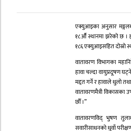
एक्युआइका अनुसार मङ्गलब
१८औँ स्थानमा झरेको छ ।
१८६ एक्युआइसहित दोस्रो स
वातावरण विभागका महानिर्दे
हावा चल्दा वायुप्रदूषण घट
मद्दत गर्ने र हावाले धुलो त
वातावरणमैत्री विकासका उप
छौँ ।”
वातावरणविद् भुषण तुलाधा
सवारीसाधनको धुवाँ परीक्