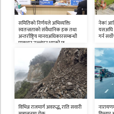
समितिको निर्णयले अभिव्यक्ति
नेकां आ
स्वतन्त्रताको संवैधानिक हक तथा
यसअघि 
अन्तर्राष्ट्रिय मानवअधिकारसम्बन्धी
गर्न सर्
प्रावधान उल्लंघन भएको छ
विभिन्न राजमार्ग अवरुद्ध, राति सवारी
नारायणग
सञ्चालनमा रोक
विस्तार