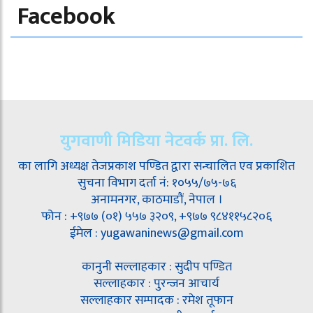
Facebook
युगवाणी मिडिया नेटवर्क प्रा. लि.
का लागि अध्यक्ष तेजप्रकाश पण्डित द्वारा सन्चालित एव प्रकाशित
सुचना विभाग दर्ता नं: १०५५/७५-७६
अनामनगर, काठमाडौं, नेपाल ।
फोन : +९७७ (०१) ५५७ ३२०९, +९७७ ९८४११५८२०६
ईमेल : yugawaninews@gmail.com
कानुनी सल्लाहकार : सुदीप पण्डित
सल्लाहकार : पुरन्जन आचार्य
सल्लाहकार सम्पादक : रमेश तूफान