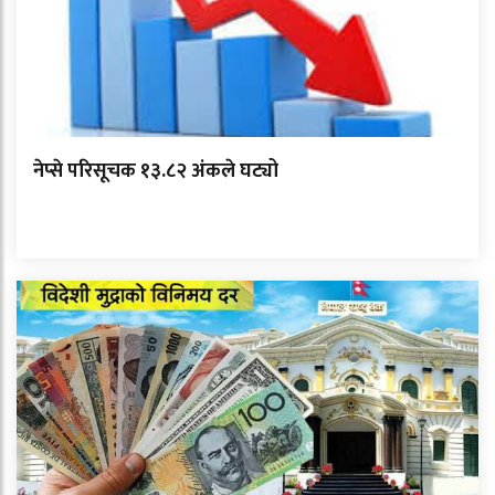
नेप्से परिसूचक १३.८२ अंकले घट्यो