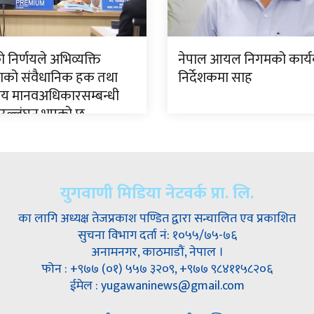
निर्णयले अभिव्यक्ति
नेपाल आयल निगमको कार्य
्रताको संवैधानिक हक तथा
निर्देशकमा साह
ष्ट्रिय मानवअधिकारसम्बन्धी
न उल्लंघन भएको छ
युगवाणी मिडिया नेटवर्क प्रा. लि.
का लागि अध्यक्ष तेजप्रकाश पण्डित द्वारा सन्चालित एव प्रकाशित
सुचना विभाग दर्ता नं: १०५५/७५-७६
अनामनगर, काठमाडौं, नेपाल ।
फोन : +९७७ (०१) ५५७ ३२०९, +९७७ ९८४११५८२०६
ईमेल : yugawaninews@gmail.com