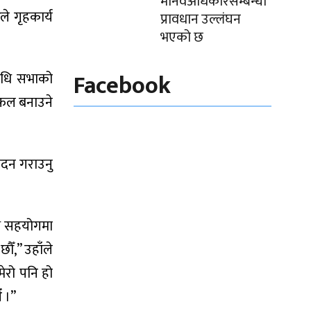
मानवअधिकारसम्बन्धी
े गृहकार्य
प्रावधान उल्लंघन
भएको छ
Facebook
िधि सभाको
 सफल बनाउने
मोदन गराउनु
ाथ सहयोगमा
ँ,” उहाँले
ेरो पनि हो
ँ ।”