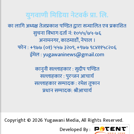
युगवाणी मिडिया नेटवर्क प्रा. लि.
का लागि अध्यक्ष तेजप्रकाश पण्डित द्वारा सन्चालित एव प्रकाशित
सुचना विभाग दर्ता नं: १०५५/७५-७६
अनामनगर, काठमाडौं, नेपाल ।
फोन : +९७७ (०१) ५५७ ३२०९, +९७७ ९८४११५८२०६
ईमेल : yugawaninews@gmail.com
कानुनी सल्लाहकार : सुदीप पण्डित
सल्लाहकार : पुरन्जन आचार्य
सल्लाहकार सम्पादक : रमेश तूफान
प्रधान सम्पादक: श्रीआचार्य
Copyright © 2026 Yugawani Media, All Rights Reserved.
Developed By :