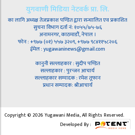
युगवाणी मिडिया नेटवर्क प्रा. लि.
का लागि अध्यक्ष तेजप्रकाश पण्डित द्वारा सन्चालित एव प्रकाशित
सुचना विभाग दर्ता नं: १०५५/७५-७६
अनामनगर, काठमाडौं, नेपाल ।
फोन : +९७७ (०१) ५५७ ३२०९, +९७७ ९८४११५८२०६
ईमेल : yugawaninews@gmail.com
कानुनी सल्लाहकार : सुदीप पण्डित
सल्लाहकार : पुरन्जन आचार्य
सल्लाहकार सम्पादक : रमेश तूफान
प्रधान सम्पादक: श्रीआचार्य
Copyright © 2026 Yugawani Media, All Rights Reserved.
Developed By :