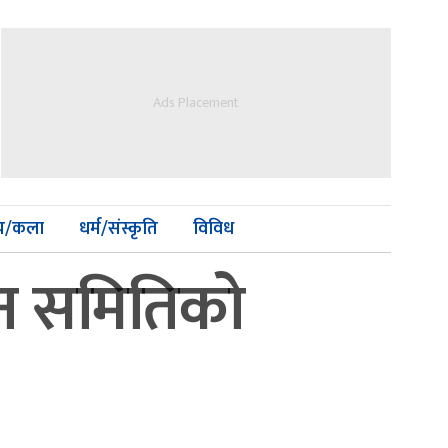
Ads Placement
्य/कला
धर्म/संस्कृति
विविध
िन समितिको