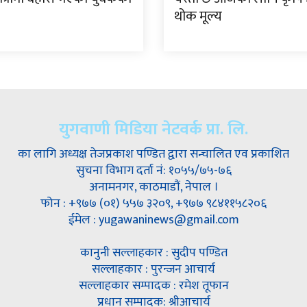
थोक मूल्य
युगवाणी मिडिया नेटवर्क प्रा. लि.
का लागि अध्यक्ष तेजप्रकाश पण्डित द्वारा सन्चालित एव प्रकाशित
सुचना विभाग दर्ता नं: १०५५/७५-७६
अनामनगर, काठमाडौं, नेपाल ।
फोन : +९७७ (०१) ५५७ ३२०९, +९७७ ९८४११५८२०६
ईमेल : yugawaninews@gmail.com
कानुनी सल्लाहकार : सुदीप पण्डित
सल्लाहकार : पुरन्जन आचार्य
सल्लाहकार सम्पादक : रमेश तूफान
प्रधान सम्पादक: श्रीआचार्य