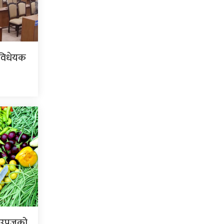
 विधेयक
ि उपजको