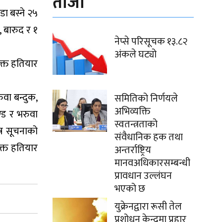
ताजा
ा बस्ने २५
, बारुद र १
नेप्से परिसूचक १३.८२
अंकले घट्यो
उक्त हतियार
ुवा बन्दुक,
समितिको निर्णयले
अभिव्यक्ति
ण्ड र भरुवा
स्वतन्त्रताको
ेष सूचनाको
संवैधानिक हक तथा
क्त हतियार
अन्तर्राष्ट्रिय
मानवअधिकारसम्बन्धी
प्रावधान उल्लंघन
भएको छ
युक्रेनद्वारा रूसी तेल
प्रशोधन केन्द्रमा प्रहार