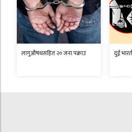
लागुऔषधसहित २० जना पक्राउ
दुई भारत