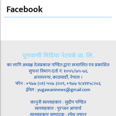
Facebook
युगवाणी मिडिया नेटवर्क प्रा. लि.
का लागि अध्यक्ष तेजप्रकाश पण्डित द्वारा सन्चालित एव प्रकाशित
सुचना विभाग दर्ता नं: १०५५/७५-७६
अनामनगर, काठमाडौं, नेपाल ।
फोन : +९७७ (०१) ५५७ ३२०९, +९७७ ९८४११५८२०६
ईमेल : yugawaninews@gmail.com
कानुनी सल्लाहकार : सुदीप पण्डित
सल्लाहकार : पुरन्जन आचार्य
सल्लाहकार सम्पादक : रमेश तूफान