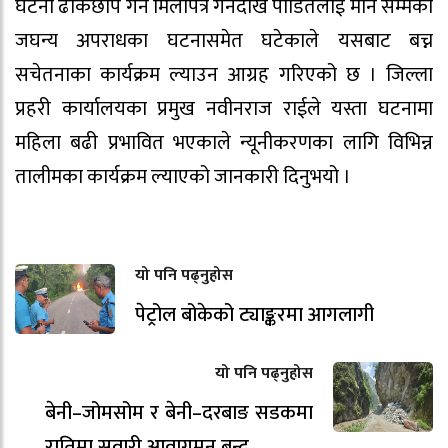
घटना ढाकछोप गर्न मिलापत्र गर्नेदेखि पीडितलाई मार्ने सम्मका
जघन्य अपराधका घटनासमेत घटेकाले यसबाट बच्न
सचेतनाका कार्यक्रम ल्याउन आग्रह गरिएको छ । जिल्ला
प्रहरी कार्यालयका प्रमुख नवीनराज राईले यस्ता घटनामा
महिला बढी प्रभावित भएकाले न्यूनीकरणका लागि विभिन्न
तालीमका कार्यक्रम ल्याएको जानकारी दिनुभयो ।
यो पनि पढ्नुहोस
पेट्रोल बोकेको ट्याङ्करमा आगलागी
यो पनि पढ्नुहोस
बेनी–जोमसोम र बेनी–दरबाङ सडकमा
रातिमा सवारी आवागमन बन्द