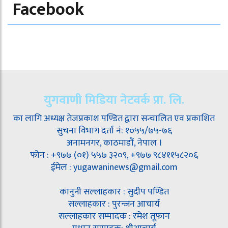
Facebook
युगवाणी मिडिया नेटवर्क प्रा. लि.
का लागि अध्यक्ष तेजप्रकाश पण्डित द्वारा सन्चालित एव प्रकाशित
सुचना विभाग दर्ता नं: १०५५/७५-७६
अनामनगर, काठमाडौं, नेपाल ।
फोन : +९७७ (०१) ५५७ ३२०९, +९७७ ९८४११५८२०६
ईमेल : yugawaninews@gmail.com
कानुनी सल्लाहकार : सुदीप पण्डित
सल्लाहकार : पुरन्जन आचार्य
सल्लाहकार सम्पादक : रमेश तूफान