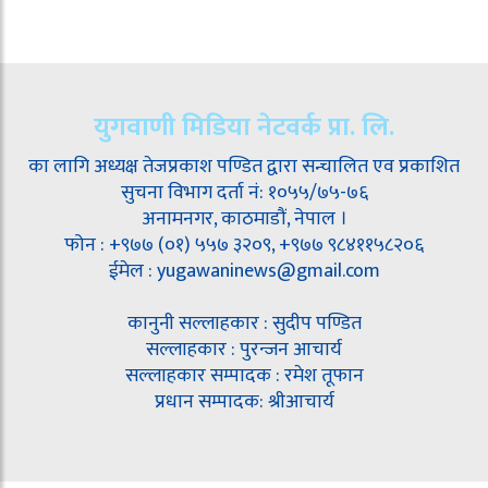
युगवाणी मिडिया नेटवर्क प्रा. लि.
का लागि अध्यक्ष तेजप्रकाश पण्डित द्वारा सन्चालित एव प्रकाशित
सुचना विभाग दर्ता नं: १०५५/७५-७६
अनामनगर, काठमाडौं, नेपाल ।
फोन : +९७७ (०१) ५५७ ३२०९, +९७७ ९८४११५८२०६
ईमेल : yugawaninews@gmail.com
कानुनी सल्लाहकार : सुदीप पण्डित
सल्लाहकार : पुरन्जन आचार्य
सल्लाहकार सम्पादक : रमेश तूफान
प्रधान सम्पादक: श्रीआचार्य