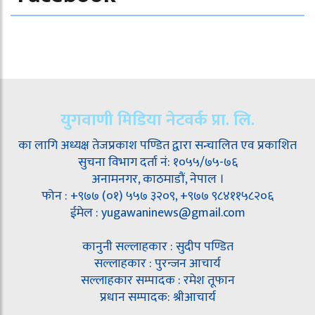
युगवाणी मिडिया नेटवर्क प्रा. लि.
का लागि अध्यक्ष तेजप्रकाश पण्डित द्वारा सन्चालित एव प्रकाशित
सुचना विभाग दर्ता नं: १०५५/७५-७६
अनामनगर, काठमाडौं, नेपाल ।
फोन : +९७७ (०१) ५५७ ३२०९, +९७७ ९८४११५८२०६
ईमेल : yugawaninews@gmail.com
कानुनी सल्लाहकार : सुदीप पण्डित
सल्लाहकार : पुरन्जन आचार्य
सल्लाहकार सम्पादक : रमेश तूफान
प्रधान सम्पादक: श्रीआचार्य