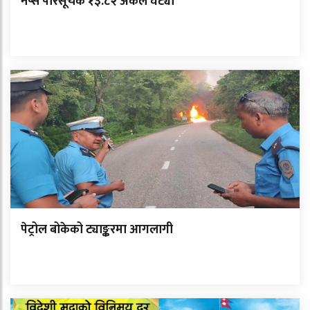
नेप्से परिसूचक १३.८२ अंकले घट्यो
पेट्रोल बोकेको ट्याङ्करमा आगलागी