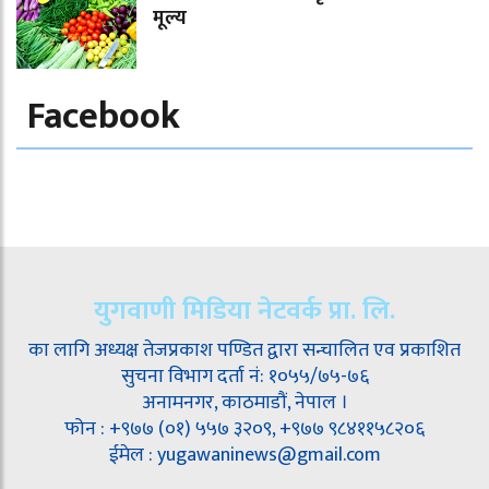
मूल्य
Facebook
युगवाणी मिडिया नेटवर्क प्रा. लि.
का लागि अध्यक्ष तेजप्रकाश पण्डित द्वारा सन्चालित एव प्रकाशित
सुचना विभाग दर्ता नं: १०५५/७५-७६
अनामनगर, काठमाडौं, नेपाल ।
फोन : +९७७ (०१) ५५७ ३२०९, +९७७ ९८४११५८२०६
ईमेल : yugawaninews@gmail.com