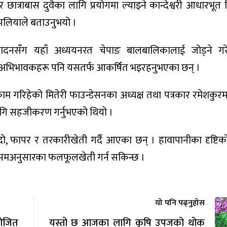
 छात्राबास दुवैका लागि प्रयोगमा ल्याइने कान्देश्वरी आधारभूत
थपलियाले बताउनुभयो ।
ादनसँग यहाँ अध्ययनरत चेपाङ बालबालिकालाई जोड्ने गर
 अभिभावकहरू पनि यसतर्फ आकर्षित भइरहनुभएका छन् ।
म गरिहेको मितेरी फाउन्डेसनका अध्यक्ष तथा पत्रकार रमेशकुरम
 लागि सहजीकरण गर्नुभएको थियो ।
ो, फापर र तरकारीखेती गर्दै आएका छन् । हावापानीका दृष्टि
ौसमअनुसारका फलफूलखेती गर्न सकिन्छ ।
यो पनि पढ्नुहोस
योजित
यस्तो छ आजका लागि कृषि उपजको थोक