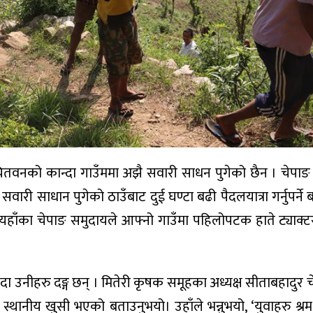
ितवनको कान्दा गाउँममा अझै सवारी साधन पुगेको छैन । चेपा
ारी साधान पुगेको ठाउँबाट दुई घण्टा बढी पैदलयात्रा गर्नुपर्ने 
ाँका चेपाङ समुदायले आफ्नो गाउँमा पहिलोपटक हाते ट्याक्टर 
पुग्दा उनीहरु दङ्ग छन् । मितेरी कृषक समूहका अध्यक्ष सीताबहादुर च
ै स्थानीय खुसी भएको बताउनुभयो। उहाँले भन्नुभयो, ‘युवाहरु श्रम