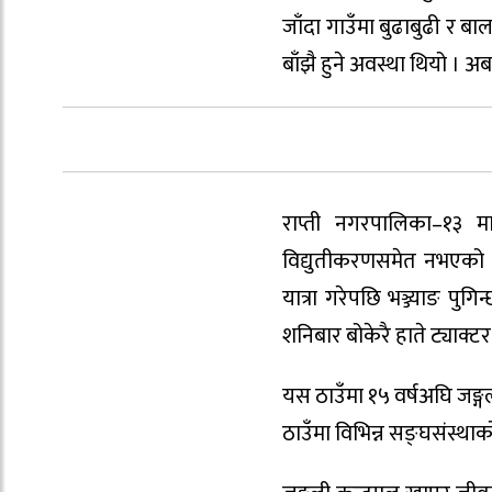
जाँदा गाउँमा बुढाबुढी र बाल
बाँझै हुने अवस्था थियो । अब
राप्ती नगरपालिका–१३ म
विद्युतीकरणसमेत नभएको कान
यात्रा गरेपछि भञ्ज्याङ पुगि
शनिबार बोकेरै हाते ट्याक्टर
यस ठाउँमा १५ वर्षअघि जङ्ग
ठाउँमा विभिन्न सङ्घसंस्थ