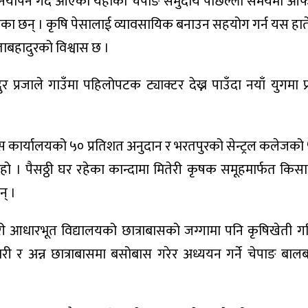
नयापन गर्दै आएका यहाँका चेपाङ समुदाय पछिल्लो समयमा आफैँ
एका छन् । कृषि पेसालाई व्यावसायिक बनाउन सहयोग गर्न यस हाते 
ीताबहादुरको विश्वास छ ।
 प्रजाले गाउँमा पहिलोपटक ट्याक्टर देख्न पाउँदा नयाँ युगमा प
।
ास कार्यालयको ५० प्रतिशत अनुदान र भरतपुरको सेन्ट्रल कलेजको 
हो । पैसठ्ठी घर रहेका कान्दामा मितेरी कृषक समूहमार्फत कि
न् ।
श्वरी आधारभूत विद्यालयको छात्राबासको जग्गामा पनि कृषिखेती 
ारी र अन्न छात्राबासमा बसोबास गरेर अध्ययन गर्ने चेपाङ बा