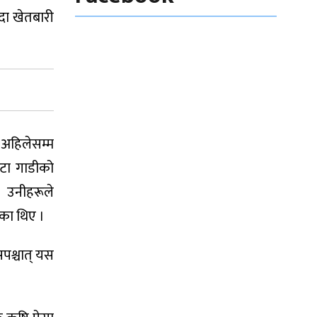
ँदा खेतबारी
अहिलेसम्म
ण्टा गाडीको
छ । उनीहरूले
भएका थिए ।
सपश्चात् यस