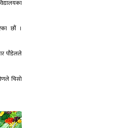
 विद्यालयका
ेका छौं ।
ार पौडेलले
कोणले चिसो