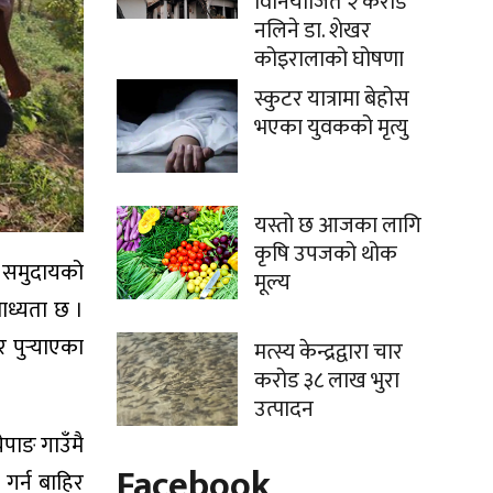
विनियोजित २ करोड
नलिने डा. शेखर
कोइरालाको घोषणा
स्कुटर यात्रामा बेहोस
भएका युवकको मृत्यु
यस्तो छ आजका लागि
कृषि उपजको थोक
ङ समुदायको
मूल्य
बाध्यता छ ।
पुर्‍याएका
मत्स्य केन्द्रद्वारा चार
करोड ३८ लाख भुरा
उत्पादन
ेपाङ गाउँमै
Facebook
 गर्न बाहिर