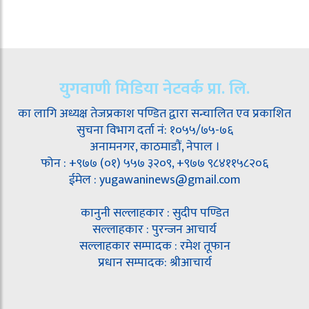
युगवाणी मिडिया नेटवर्क प्रा. लि.
का लागि अध्यक्ष तेजप्रकाश पण्डित द्वारा सन्चालित एव प्रकाशित
सुचना विभाग दर्ता नं: १०५५/७५-७६
अनामनगर, काठमाडौं, नेपाल ।
फोन : +९७७ (०१) ५५७ ३२०९, +९७७ ९८४११५८२०६
ईमेल : yugawaninews@gmail.com
कानुनी सल्लाहकार : सुदीप पण्डित
सल्लाहकार : पुरन्जन आचार्य
सल्लाहकार सम्पादक : रमेश तूफान
प्रधान सम्पादक: श्रीआचार्य