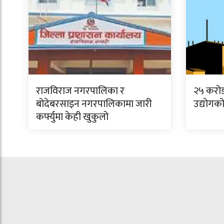
राजविराज नगरपालिका र
२५ करो
बोदेबरसाइन नगरपालिकामा जारी
उद्योगको
कर्फ्युमा केही खुकुलो