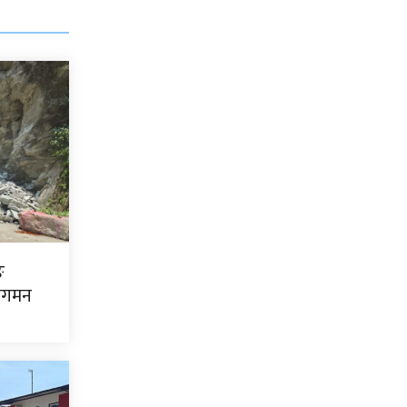
ङ
ागमन