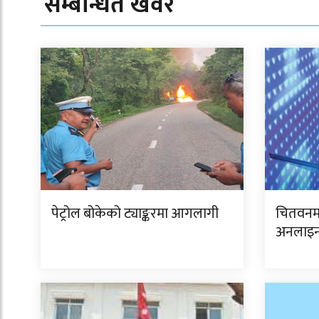
सम्बन्धित खवर
पेट्रोल बोकेको ट्याङ्करमा आगलागी
चितवनमा
अनलाइन