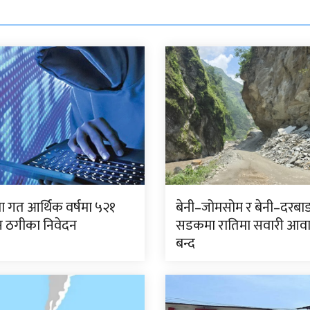
 गत आर्थिक वर्षमा ५२१
बेनी–जोमसोम र बेनी–दरबा
 ठगीका निवेदन
सडकमा रातिमा सवारी आव
बन्द