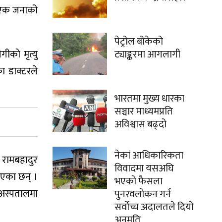
ा एक जनाको
पेट्रोल बोकेको
गीको मृत्यु
ट्याङ्करमा आगलागी
ा डाक्टरले
भारतमा मुख्य धारका
सञ्चार माध्यमप्रति
अविश्वास बढ्दो
नेकां आधिकारिकता
य रामबहादुर
विवादमा यसअघि
भएका छन् ।
भएको फैसला
 अस्पतालमा
पुनरवलोकन गर्न
सर्वोच्च अदालतले दियो
अनुमति