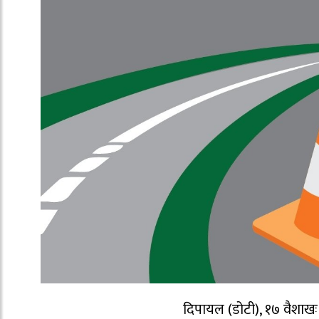
दिपायल (डोटी), १७ वैशाखः