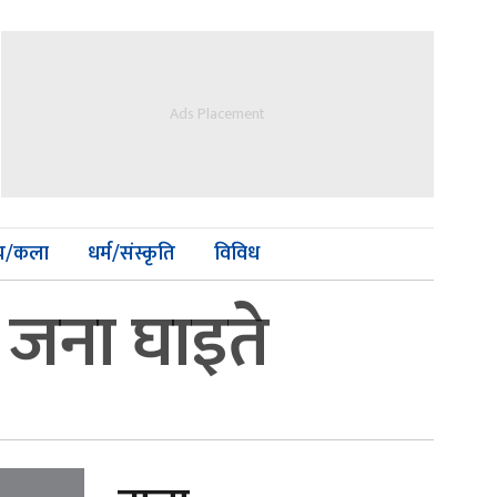
Ads Placement
्य/कला
धर्म/संस्कृति
विविध
छ जना घाइते