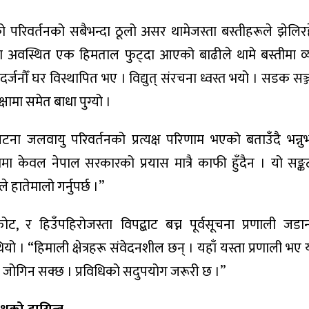
रिवर्तनको सबैभन्दा ठूलो असर थामेजस्ता बस्तीहरूले झेलिर
रमा अवस्थित एक हिमताल फुट्दा आएको बाढीले थामे बस्तीमा व्
्जनौँ घर विस्थापित भए । विद्युत् संरचना ध्वस्त भयो । सडक सञ्ज
ामा समेत बाधा पुग्यो ।
टना जलवायु परिवर्तनको प्रत्यक्ष परिणाम भएको बताउँदै भन्नुभ
ाणमा केवल नेपाल सरकारको प्रयास मात्रै काफी हुँदैन । यो सङ्क
ले हातेमालो गर्नुपर्छ ।”
, र हिउँपहिरोजस्ता विपद्बाट बच्न पूर्वसूचना प्रणाली जडान गर
ो । “हिमाली क्षेत्रहरू संवेदनशील छन् । यहाँ यस्ता प्रणाली भ
 जोगिन सक्छ । प्रविधिको सदुपयोग जरूरी छ ।”