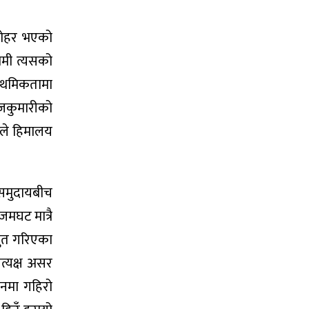
धरोहर भएको
हामी त्यसको
्राथमिकतामा
राजकुमारीको
रूले हिमालय
 समुदायबीच
मघट मात्रै
तुत गरिएका
त्यक्ष असर
लनमा गहिरो