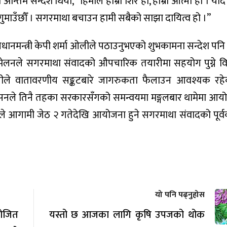
 अन्तिम सन्देश थियो, “हिमाल हाम्रो शिर हो, हाम्रो आत्मा हो । यदि
य गुमाउँछौँ । सगरमाथा बचाउन हामी सबैको साझा दायित्व हो ।”
रधानमन्त्री केपी शर्मा ओलीले पठाउनुभएको शुभकामना सन्देश पनि
मेलनले सगरमाथा संवादको औपचारिक तयारीमा सहयोग पुग्ने विश्
री ओलीले वातावरणीय सङ्कटबारे जागरुकता फैलाउन आवश्यक रह
्डेसनले तिनै तहका सरकारसँगको समन्वयमा मङ्गलबार थामेमा आय
े आगामी जेठ २ गतेदेखि आयोजना हुने सगरमाथा संवादको पूर्वक
यो पनि पढ्नुहोस
योजित
यस्तो छ आजका लागि कृषि उपजको थोक