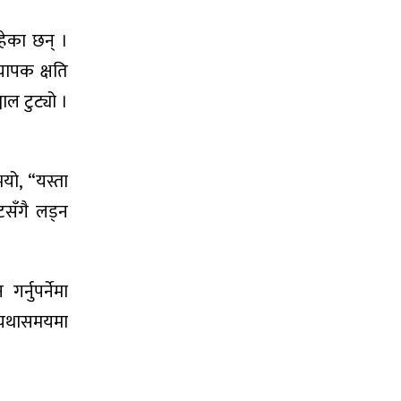
हेका छन् ।
यापक क्षति
ाल टुट्यो ।
यो, “यस्ता
टसँगै लड्न
्नुपर्नेमा
ए यथासमयमा