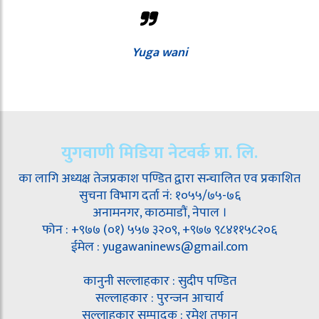
Yuga wani
युगवाणी मिडिया नेटवर्क प्रा. लि.
का लागि अध्यक्ष तेजप्रकाश पण्डित द्वारा सन्चालित एव प्रकाशित
सुचना विभाग दर्ता नं: १०५५/७५-७६
अनामनगर, काठमाडौं, नेपाल ।
फोन : +९७७ (०१) ५५७ ३२०९, +९७७ ९८४११५८२०६
ईमेल : yugawaninews@gmail.com
कानुनी सल्लाहकार : सुदीप पण्डित
सल्लाहकार : पुरन्जन आचार्य
सल्लाहकार सम्पादक : रमेश तूफान