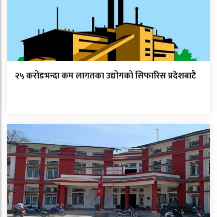
२५ करोडभन्दा कम लागतका उद्योगको सिफारिस प्रदेशबाटै