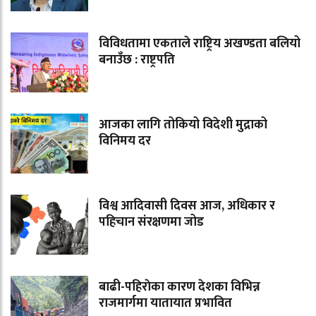
विविधतामा एकताले राष्ट्रिय अखण्डता बलियो
बनाउँछ : राष्ट्रपति
आजका लागि तोकियो विदेशी मुद्राको
विनिमय दर
विश्व आदिवासी दिवस आज, अधिकार र
पहिचान संरक्षणमा जोड
बाढी-पहिराेका कारण देशका विभिन्न
राजमार्गमा यातायात प्रभावित