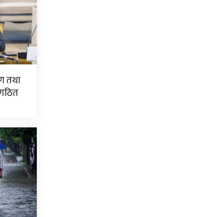
ण तथा
 गठित