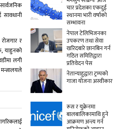
मनसुन सक्रियः आज
 सार्वजनिक
चार प्रदेशका एकदुई
ाई सावधानी
स्थानमा भारी वर्षाको
सम्भावना
नेपाल टेलिभिजनका
क रोजगार र
उपकरण तथा सेवा
खरिदबारे छानबिन गर्न
, याहुनको
गठित समितिद्वारा
यावडीमा लगी
प्रतिवेदन पेस
न्त्रालयले
नेतान्याहुद्वारा ट्रम्पको
गाजा योजना अस्वीकार
रूस र युक्रेनमा
बालबालिकामाथि हुने
 नागरिकलाई
आक्रमण अन्त्य गर्न