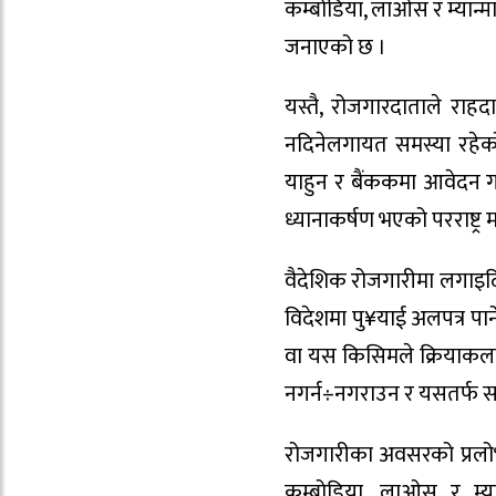
कम्बोडिया, लाओस र म्यान्मा
जनाएको छ ।
यस्तै, रोजगारदाताले राह
नदिनेलगायत समस्या रहेक
याहुन र बैंककमा आवेदन गर्
ध्यानाकर्षण भएको परराष्ट्र
वैदेशिक रोजगारीमा लगाइदिन
विदेशमा पु¥याई अलपत्र पार
वा यस किसिमले क्रियाकलाप
नगर्न÷नगराउन र यसतर्फ सचेत
रोजगारीका अवसरको प्रलोभन
कम्बोडिया, लाओस र म्य