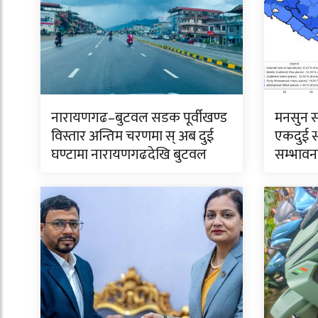
नारायणगढ–बुटवल सडक पूर्वीखण्ड
मनसुन स
विस्तार अन्तिम चरणमा स् अब दुई
एकदुई स्
घण्टामा नारायणगढदेखि बुटवल
सम्भावन