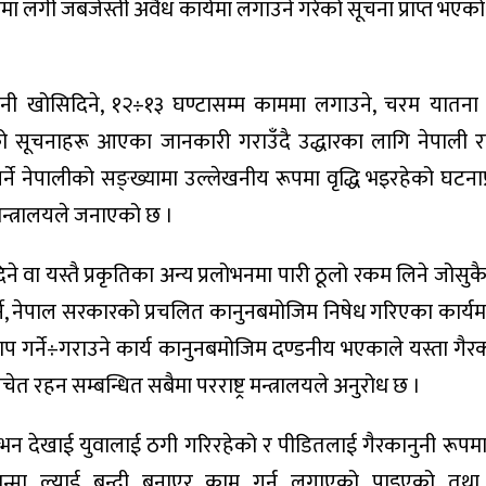
मा लगी जबर्जस्ती अवैध कार्यमा लगाउने गरेको सूचना प्राप्त भएको 
दानी खोसिदिने, १२÷१३ घण्टासम्म काममा लगाउने, चरम यातना
ो सूचनाहरू आएका जानकारी गराउँदै उद्धारका लागि नेपाली 
ने नेपालीको सङ्ख्यामा उल्लेखनीय रूपमा वृद्धि भइरहेको घटनाप्
 मन्त्रालयले जनाएको छ ।
े वा यस्तै प्रकृतिका अन्य प्रलोभनमा पारी ठूलो रकम लिने जोसुकै
्ने, नेपाल सरकारको प्रचलित कानुनबमोजिम निषेध गरिएका कार्यमा 
 गर्ने÷गराउने कार्य कानुनबमोजिम दण्डनीय भएकाले यस्ता गैरका
 रहन सम्बन्धित सबैमा परराष्ट्र मन्त्रालयले अनुरोध छ ।
 देखाई युवालाई ठगी गरिरहेको र पीडितलाई गैरकानुनी रूपमा ब
ान्मा ल्याई बन्दी बनाएर काम गर्न लगाएको पाइएको तथ