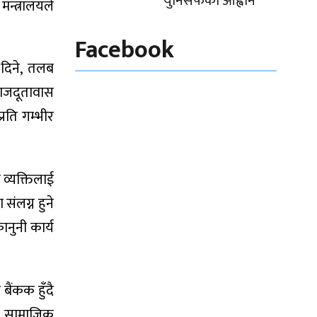
युनिसेफको आह्वान
मन्त्रालयले
Facebook
 दिने, तलब
राजदूतावास
रति गम्भीर
 व्यक्तिलाई
संलग्न हुने
नुनी कार्य
ैंकक हुँदै
ा सामाजिक