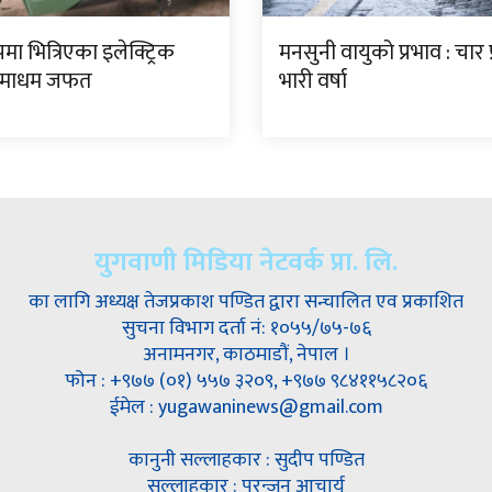
मा भित्रिएका इलेक्ट्रिक
मनसुनी वायुको प्रभाव : चार प
 धमाधम जफत
भारी वर्षा
युगवाणी मिडिया नेटवर्क प्रा. लि.
का लागि अध्यक्ष तेजप्रकाश पण्डित द्वारा सन्चालित एव प्रकाशित
सुचना विभाग दर्ता नं: १०५५/७५-७६
अनामनगर, काठमाडौं, नेपाल ।
फोन : +९७७ (०१) ५५७ ३२०९, +९७७ ९८४११५८२०६
ईमेल : yugawaninews@gmail.com
कानुनी सल्लाहकार : सुदीप पण्डित
सल्लाहकार : पुरन्जन आचार्य