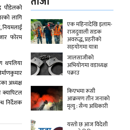
ताजा
द पौडेलको
तारको लागि
एक महिनादेखि इलाम-
ऐन, नियमलाई
राजदुवाली सडक
 बजार फोरम
अवरुद्ध, प्रहरीको
सहयोगमा यात्रा
जालसाजीको
रण थपलिया
अभियोगमा वडाध्यक्ष
पक्राउ
र्माणकुमार
ेडका अध्यक्ष
किएभमा रूसी
ित क्यापिटल
आक्रमण तीन जनाको
्ध निर्देशक
मृत्यु : सैन्य अधिकारी
यस्तो छ आज विदेशी