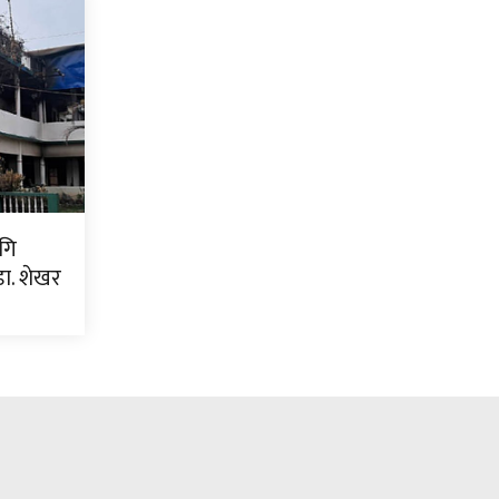
गि
ा. शेखर