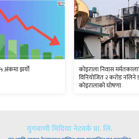
.०५ अंकमा झर्यो
कोइराला निवास मर्मतकाला
विनियोजित २ करोड नलिने ड
कोइरालाको घोषणा
युगवाणी मिडिया नेटवर्क प्रा. लि.