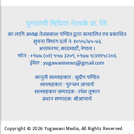
युगवाणी मिडिया नेटवर्क प्रा. लि.
का लागि अध्यक्ष तेजप्रकाश पण्डित द्वारा सन्चालित एव प्रकाशित
सुचना विभाग दर्ता नं: १०५५/७५-७६
अनामनगर, काठमाडौं, नेपाल ।
फोन : +९७७ (०१) ५५७ ३२०९, +९७७ ९८४११५८२०६
ईमेल : yugawaninews@gmail.com
कानुनी सल्लाहकार : सुदीप पण्डित
सल्लाहकार : पुरन्जन आचार्य
सल्लाहकार सम्पादक : रमेश तूफान
प्रधान सम्पादक: श्रीआचार्य
Copyright © 2026 Yugawani Media, All Rights Reserved.