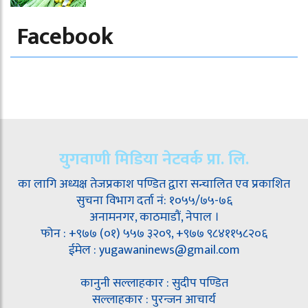
Facebook
युगवाणी मिडिया नेटवर्क प्रा. लि.
का लागि अध्यक्ष तेजप्रकाश पण्डित द्वारा सन्चालित एव प्रकाशित
सुचना विभाग दर्ता नं: १०५५/७५-७६
अनामनगर, काठमाडौं, नेपाल ।
फोन : +९७७ (०१) ५५७ ३२०९, +९७७ ९८४११५८२०६
ईमेल : yugawaninews@gmail.com
कानुनी सल्लाहकार : सुदीप पण्डित
सल्लाहकार : पुरन्जन आचार्य