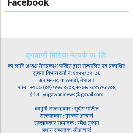
Facebook
युगवाणी मिडिया नेटवर्क प्रा. लि.
का लागि अध्यक्ष तेजप्रकाश पण्डित द्वारा सन्चालित एव प्रकाशित
सुचना विभाग दर्ता नं: १०५५/७५-७६
अनामनगर, काठमाडौं, नेपाल ।
फोन : +९७७ (०१) ५५७ ३२०९, +९७७ ९८४११५८२०६
ईमेल : yugawaninews@gmail.com
कानुनी सल्लाहकार : सुदीप पण्डित
सल्लाहकार : पुरन्जन आचार्य
सल्लाहकार सम्पादक : रमेश तूफान
प्रधान सम्पादक: श्रीआचार्य