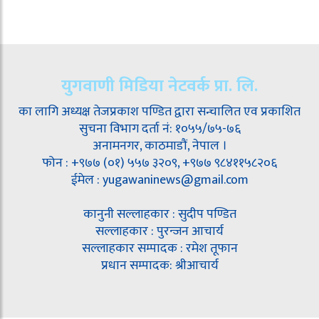
युगवाणी मिडिया नेटवर्क प्रा. लि.
का लागि अध्यक्ष तेजप्रकाश पण्डित द्वारा सन्चालित एव प्रकाशित
सुचना विभाग दर्ता नं: १०५५/७५-७६
अनामनगर, काठमाडौं, नेपाल ।
फोन : +९७७ (०१) ५५७ ३२०९, +९७७ ९८४११५८२०६
ईमेल : yugawaninews@gmail.com
कानुनी सल्लाहकार : सुदीप पण्डित
सल्लाहकार : पुरन्जन आचार्य
सल्लाहकार सम्पादक : रमेश तूफान
प्रधान सम्पादक: श्रीआचार्य