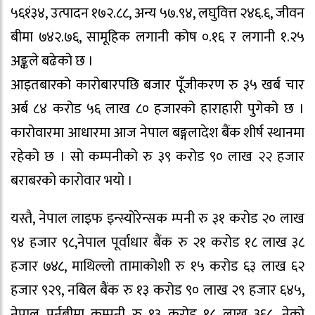
५६१ं३४, उत्पादन १७२.८८, अन्य ५७.९४, लघुवित्त २४६.६, जीवन
बीमा ७४२.७६, सामूहिक लगानी कोष ०.१६ र लगानी १.२५
अङ्कले बढेको छ ।
आइतबारको कारोबारपछि बजार पूँजीकरण रु ३५ खर्ब चार
अर्ब ८४ करोड ५६ लाख ८० हजारको हाराहारी पुगेको छ ।
कारोवारमा आधारमा आज नेपाल बङ्गलादेश बैंक शीर्ष स्थानमा
रहेको छ । सो कम्पनीको रु ३९ करोड ९० लाख २२ हजार
बराबरको कारोवार भयो ।
यस्तै, नेपाल लाइफ इन्स्योरेन्सक म्पनी रु ३१ करोड २० लाख
९४ हजार ९८,नेपाल पूर्वाधार बैंक रु २१ करोड १८ लाख ३८
हजार ७४८, माथिल्लो तामाकोशी रु १५ करोड ६३ लाख ६२
हजार ९२९, नबिल बैंक रु १३ करोड ९० लाख २९ हजार ६४५,
नेपाल पुर्नबीमा कम्पनी रु १३ करोड १८ लाख ३६८, नेको