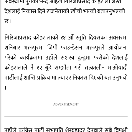
अवस्थामा पुगेको भन्दै अहिले गिरिजाप्रसाद कोइराला जस्तै
देशलाई निकास दिने राजनेताको खाँचो भएको बताउनुभएको
छ ।
गिरिजाप्रसाद कोइरालाको ११ औँ स्मृति दिवसका अवसरमा
शनिबार भक्तपुरमा जिपी फाउन्डेसन भक्तपुरले आयोजना
गरेको कार्यक्रममा उहाँले सशस्त्र द्वन्द्वमा फसेको देशलाई
कोइरालाले नै १२ बुँदे सम्झौता गरी तत्कालीन माओवादी
पार्टीलाई शान्ति प्रक्रियामा ल्याएर निकास दिएको बताउनुभयो
।
उहाँले कांग्रेस पार्टी सभापति शेरबहादुर देउवाले सबै विपक्षी