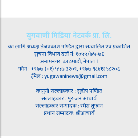
युगवाणी मिडिया नेटवर्क प्रा. लि.
का लागि अध्यक्ष तेजप्रकाश पण्डित द्वारा सन्चालित एव प्रकाशित
सुचना विभाग दर्ता नं: १०५५/७५-७६
अनामनगर, काठमाडौं, नेपाल ।
फोन : +९७७ (०१) ५५७ ३२०९, +९७७ ९८४११५८२०६
ईमेल : yugawaninews@gmail.com
कानुनी सल्लाहकार : सुदीप पण्डित
सल्लाहकार : पुरन्जन आचार्य
सल्लाहकार सम्पादक : रमेश तूफान
प्रधान सम्पादक: श्रीआचार्य