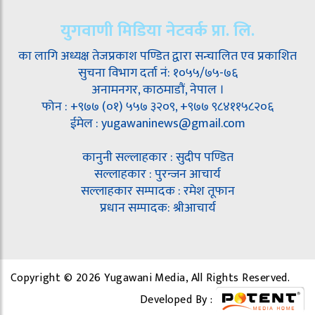
युगवाणी मिडिया नेटवर्क प्रा. लि.
का लागि अध्यक्ष तेजप्रकाश पण्डित द्वारा सन्चालित एव प्रकाशित
सुचना विभाग दर्ता नं: १०५५/७५-७६
अनामनगर, काठमाडौं, नेपाल ।
फोन : +९७७ (०१) ५५७ ३२०९, +९७७ ९८४११५८२०६
ईमेल : yugawaninews@gmail.com
कानुनी सल्लाहकार : सुदीप पण्डित
सल्लाहकार : पुरन्जन आचार्य
सल्लाहकार सम्पादक : रमेश तूफान
प्रधान सम्पादक: श्रीआचार्य
Copyright © 2026 Yugawani Media, All Rights Reserved.
Developed By :