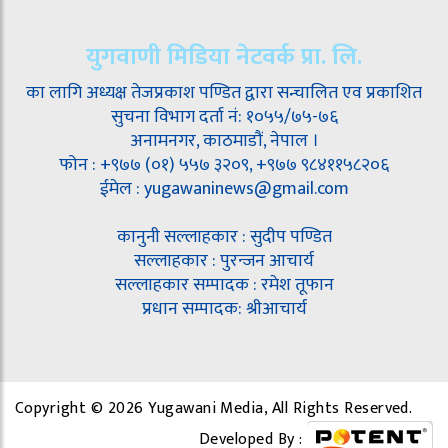
युगवाणी मिडिया नेटवर्क प्रा. लि.
का लागि अध्यक्ष तेजप्रकाश पण्डित द्वारा सन्चालित एव प्रकाशित
सुचना विभाग दर्ता नं: १०५५/७५-७६
अनामनगर, काठमाडौं, नेपाल ।
फोन : +९७७ (०१) ५५७ ३२०९, +९७७ ९८४११५८२०६
ईमेल : yugawaninews@gmail.com
कानुनी सल्लाहकार : सुदीप पण्डित
सल्लाहकार : पुरन्जन आचार्य
सल्लाहकार सम्पादक : रमेश तूफान
प्रधान सम्पादक: श्रीआचार्य
Copyright © 2026 Yugawani Media, All Rights Reserved.
Developed By :