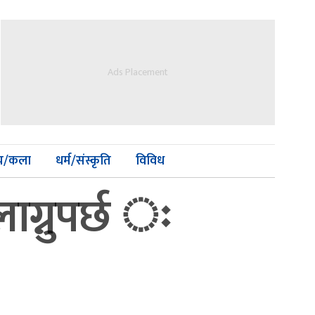
Ads Placement
्य/कला
धर्म/संस्कृति
विविध
 लाग्नुपर्छ ः