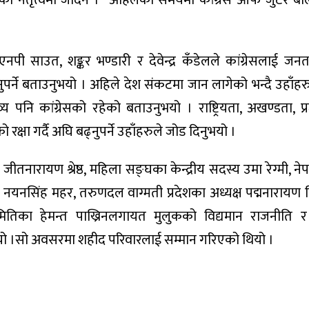
को नेतृत्वमा जाँदैन ।” अहिलेको समयमा कांग्रेस आफै जुटेर बलियो
य एनपी साउत, शङ्कर भण्डारी र देवेन्द्र कँडेलले कांग्रेसलाई ज
ढ्नुपर्ने बताउनुभयो । अहिले देश संकटमा जान लागेको भन्दै उहाँह
य पनि कांग्रेसको रहेको बताउनुभयो । राष्ट्रियता, अखण्डता, प्र
रक्षा गर्दै अघि बढ्नुपर्ने उहाँहरुले जोड दिनुभयो ।
तनारायण श्रेष्ठ, महिला सङ्घका केन्द्रीय सदस्य उमा रेग्मी, नेपाल
यक्ष नयनसिंह महर, तरुणदल वाग्मती प्रदेशका अध्यक्ष पद्मनारायण 
िका हेमन्त पाख्रिनलगायत मुलुकको विद्यमान राजनीति र क
भयो ।सो अवसरमा शहीद परिवारलाई सम्मान गरिएको थियो ।