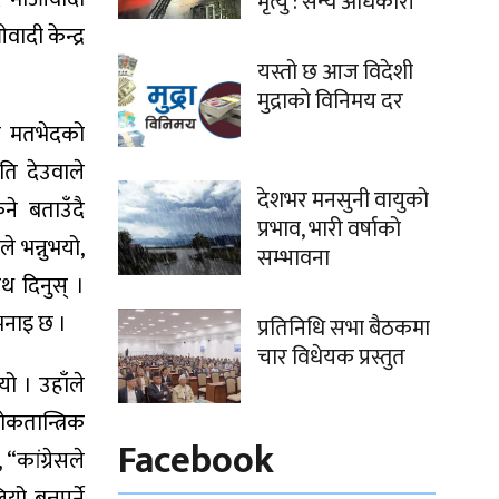
मृत्यु : सैन्य अधिकारी
ादी केन्द्र
यस्तो छ आज विदेशी
मुद्राको विनिमय दर
सी मतभेदको
ति देउवाले
देशभर मनसुनी वायुको
ने बताउँदै
प्रभाव, भारी वर्षाको
े भन्नुभयो,
सम्भावना
थ दिनुस् ।
 भनाइ छ ।
प्रतिनिधि सभा बैठकमा
चार विधेयक प्रस्तुत
ो । उहाँले
ोकतान्त्रिक
Facebook
“कांग्रेसले