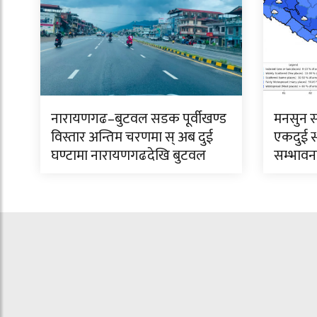
नारायणगढ–बुटवल सडक पूर्वीखण्ड
मनसुन स
विस्तार अन्तिम चरणमा स् अब दुई
एकदुई स्
घण्टामा नारायणगढदेखि बुटवल
सम्भावन