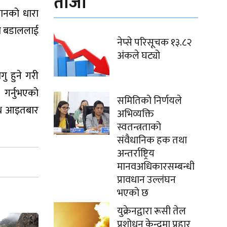
ताजा
िधानको धारा
ेश बडाललाई
नेप्से परिसूचक १३.८२
अंकले घट्यो
गु हुने गरी
 गर्नुभएको
समितिको निर्णयले
शपथ आइतबार
अभिव्यक्ति
स्वतन्त्रताको
संवैधानिक हक तथा
अन्तर्राष्ट्रिय
मानवअधिकारसम्बन्धी
प्रावधान उल्लंघन
भएको छ
युक्रेनद्वारा रूसी तेल
प्रशोधन केन्द्रमा प्रहार