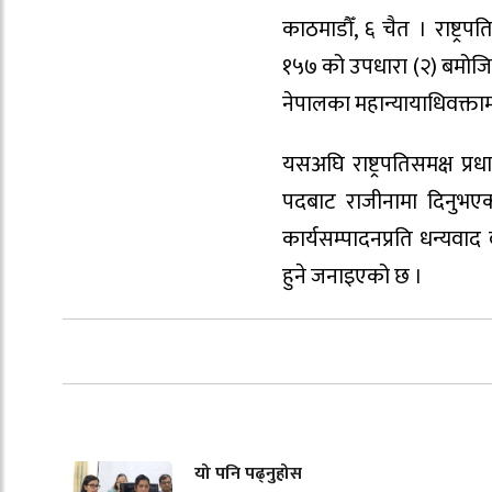
काठमाडौँ, ६ चैत । राष्ट्रप
१५७ को उपधारा (२) बमोज
नेपालका महान्यायाधिवक्तामा
यसअघि राष्ट्रपतिसमक्ष प्रध
पदबाट राजीनामा दिनुभएको
कार्यसम्पादनप्रति धन्यवा
हुने जनाइएको छ ।
यो पनि पढ्नुहोस