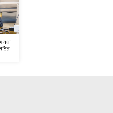
ण तथा
 गठित