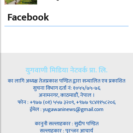
Facebook
युगवाणी मिडिया नेटवर्क प्रा. लि.
का लागि अध्यक्ष तेजप्रकाश पण्डित द्वारा सन्चालित एव प्रकाशित
सुचना विभाग दर्ता नं: १०५५/७५-७६
अनामनगर, काठमाडौं, नेपाल ।
फोन : +९७७ (०१) ५५७ ३२०९, +९७७ ९८४११५८२०६
ईमेल : yugawaninews@gmail.com
कानुनी सल्लाहकार : सुदीप पण्डित
सल्लाहकार : पुरन्जन आचार्य