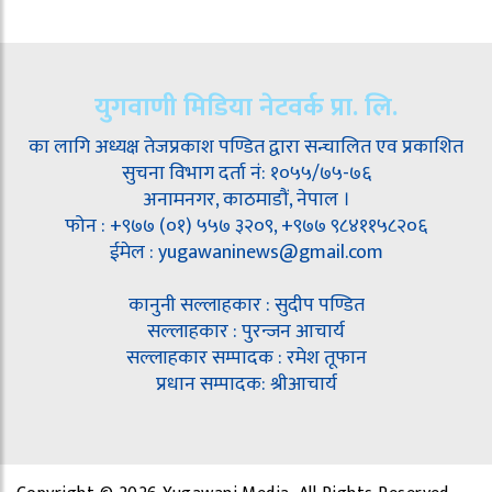
युगवाणी मिडिया नेटवर्क प्रा. लि.
का लागि अध्यक्ष तेजप्रकाश पण्डित द्वारा सन्चालित एव प्रकाशित
सुचना विभाग दर्ता नं: १०५५/७५-७६
अनामनगर, काठमाडौं, नेपाल ।
फोन : +९७७ (०१) ५५७ ३२०९, +९७७ ९८४११५८२०६
ईमेल : yugawaninews@gmail.com
कानुनी सल्लाहकार : सुदीप पण्डित
सल्लाहकार : पुरन्जन आचार्य
सल्लाहकार सम्पादक : रमेश तूफान
प्रधान सम्पादक: श्रीआचार्य