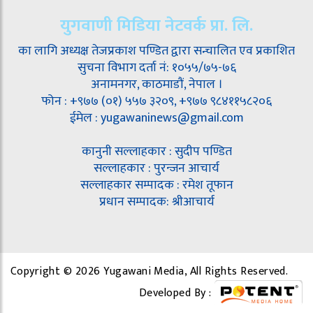
युगवाणी मिडिया नेटवर्क प्रा. लि.
का लागि अध्यक्ष तेजप्रकाश पण्डित द्वारा सन्चालित एव प्रकाशित
सुचना विभाग दर्ता नं: १०५५/७५-७६
अनामनगर, काठमाडौं, नेपाल ।
फोन : +९७७ (०१) ५५७ ३२०९, +९७७ ९८४११५८२०६
ईमेल : yugawaninews@gmail.com
कानुनी सल्लाहकार : सुदीप पण्डित
सल्लाहकार : पुरन्जन आचार्य
सल्लाहकार सम्पादक : रमेश तूफान
प्रधान सम्पादक: श्रीआचार्य
Copyright © 2026 Yugawani Media, All Rights Reserved.
Developed By :