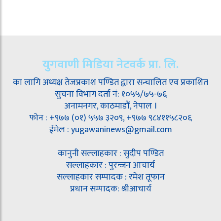
युगवाणी मिडिया नेटवर्क प्रा. लि.
का लागि अध्यक्ष तेजप्रकाश पण्डित द्वारा सन्चालित एव प्रकाशित
सुचना विभाग दर्ता नं: १०५५/७५-७६
अनामनगर, काठमाडौं, नेपाल ।
फोन : +९७७ (०१) ५५७ ३२०९, +९७७ ९८४११५८२०६
ईमेल : yugawaninews@gmail.com
कानुनी सल्लाहकार : सुदीप पण्डित
सल्लाहकार : पुरन्जन आचार्य
सल्लाहकार सम्पादक : रमेश तूफान
प्रधान सम्पादक: श्रीआचार्य