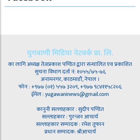
युगवाणी मिडिया नेटवर्क प्रा. लि.
का लागि अध्यक्ष तेजप्रकाश पण्डित द्वारा सन्चालित एव प्रकाशित
सुचना विभाग दर्ता नं: १०५५/७५-७६
अनामनगर, काठमाडौं, नेपाल ।
फोन : +९७७ (०१) ५५७ ३२०९, +९७७ ९८४११५८२०६
ईमेल : yugawaninews@gmail.com
कानुनी सल्लाहकार : सुदीप पण्डित
सल्लाहकार : पुरन्जन आचार्य
सल्लाहकार सम्पादक : रमेश तूफान
प्रधान सम्पादक: श्रीआचार्य