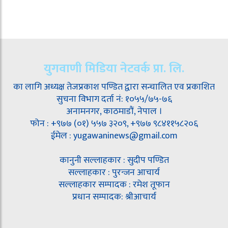
युगवाणी मिडिया नेटवर्क प्रा. लि.
का लागि अध्यक्ष तेजप्रकाश पण्डित द्वारा सन्चालित एव प्रकाशित
सुचना विभाग दर्ता नं: १०५५/७५-७६
अनामनगर, काठमाडौं, नेपाल ।
फोन : +९७७ (०१) ५५७ ३२०९, +९७७ ९८४११५८२०६
ईमेल : yugawaninews@gmail.com
कानुनी सल्लाहकार : सुदीप पण्डित
सल्लाहकार : पुरन्जन आचार्य
सल्लाहकार सम्पादक : रमेश तूफान
प्रधान सम्पादक: श्रीआचार्य