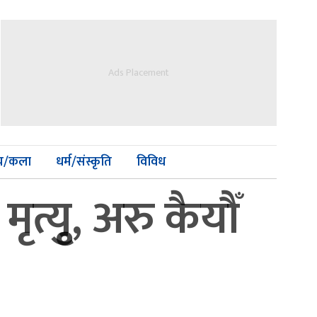
Ads Placement
्य/कला
धर्म/संस्कृति
विविध
युृ, अरु कैयौँ