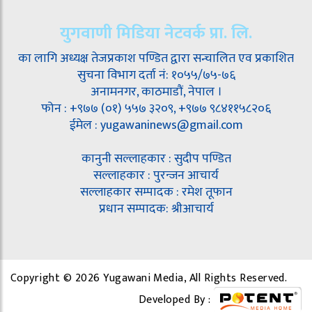
युगवाणी मिडिया नेटवर्क प्रा. लि.
का लागि अध्यक्ष तेजप्रकाश पण्डित द्वारा सन्चालित एव प्रकाशित
सुचना विभाग दर्ता नं: १०५५/७५-७६
अनामनगर, काठमाडौं, नेपाल ।
फोन : +९७७ (०१) ५५७ ३२०९, +९७७ ९८४११५८२०६
ईमेल : yugawaninews@gmail.com
कानुनी सल्लाहकार : सुदीप पण्डित
सल्लाहकार : पुरन्जन आचार्य
सल्लाहकार सम्पादक : रमेश तूफान
प्रधान सम्पादक: श्रीआचार्य
Copyright © 2026 Yugawani Media, All Rights Reserved.
Developed By :