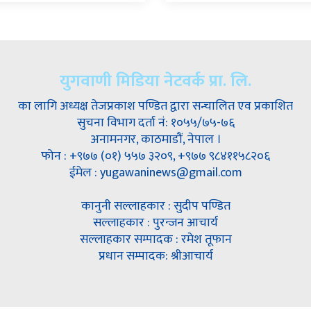
युगवाणी मिडिया नेटवर्क प्रा. लि.
का लागि अध्यक्ष तेजप्रकाश पण्डित द्वारा सन्चालित एव प्रकाशित
सुचना विभाग दर्ता नं: १०५५/७५-७६
अनामनगर, काठमाडौं, नेपाल ।
फोन : +९७७ (०१) ५५७ ३२०९, +९७७ ९८४११५८२०६
ईमेल : yugawaninews@gmail.com
कानुनी सल्लाहकार : सुदीप पण्डित
सल्लाहकार : पुरन्जन आचार्य
सल्लाहकार सम्पादक : रमेश तूफान
प्रधान सम्पादक: श्रीआचार्य