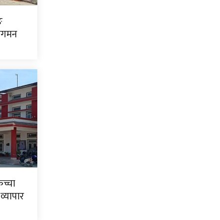
ङ
ागमन
कच्चा
 व्यापार