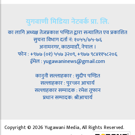
युगवाणी मिडिया नेटवर्क प्रा. लि.
का लागि अध्यक्ष तेजप्रकाश पण्डित द्वारा सन्चालित एव प्रकाशित
सुचना विभाग दर्ता नं: १०५५/७५-७६
अनामनगर, काठमाडौं, नेपाल ।
फोन : +९७७ (०१) ५५७ ३२०९, +९७७ ९८४११५८२०६
ईमेल : yugawaninews@gmail.com
कानुनी सल्लाहकार : सुदीप पण्डित
सल्लाहकार : पुरन्जन आचार्य
सल्लाहकार सम्पादक : रमेश तूफान
प्रधान सम्पादक: श्रीआचार्य
Copyright © 2026 Yugawani Media, All Rights Reserved.