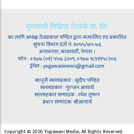
युगवाणी मिडिया नेटवर्क प्रा. लि.
का लागि अध्यक्ष तेजप्रकाश पण्डित द्वारा सन्चालित एव प्रकाशित
सुचना विभाग दर्ता नं: १०५५/७५-७६
अनामनगर, काठमाडौं, नेपाल ।
फोन : +९७७ (०१) ५५७ ३२०९, +९७७ ९८४११५८२०६
ईमेल : yugawaninews@gmail.com
कानुनी सल्लाहकार : सुदीप पण्डित
सल्लाहकार : पुरन्जन आचार्य
सल्लाहकार सम्पादक : रमेश तूफान
प्रधान सम्पादक: श्रीआचार्य
Copyright © 2026 Yugawani Media, All Rights Reserved.