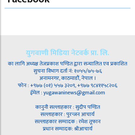
युगवाणी मिडिया नेटवर्क प्रा. लि.
का लागि अध्यक्ष तेजप्रकाश पण्डित द्वारा सन्चालित एव प्रकाशित
सुचना विभाग दर्ता नं: १०५५/७५-७६
अनामनगर, काठमाडौं, नेपाल ।
फोन : +९७७ (०१) ५५७ ३२०९, +९७७ ९८४११५८२०६
ईमेल : yugawaninews@gmail.com
कानुनी सल्लाहकार : सुदीप पण्डित
सल्लाहकार : पुरन्जन आचार्य
सल्लाहकार सम्पादक : रमेश तूफान
प्रधान सम्पादक: श्रीआचार्य