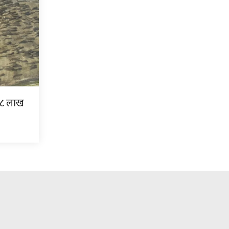
ड ३८ लाख