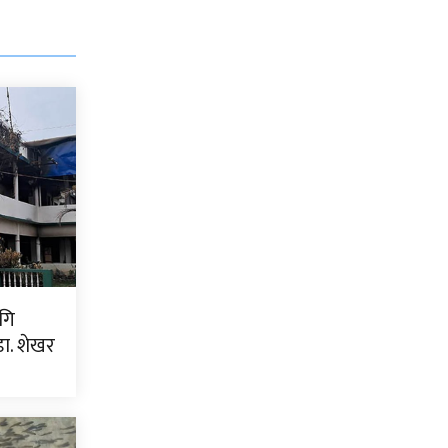
गि
ा. शेखर