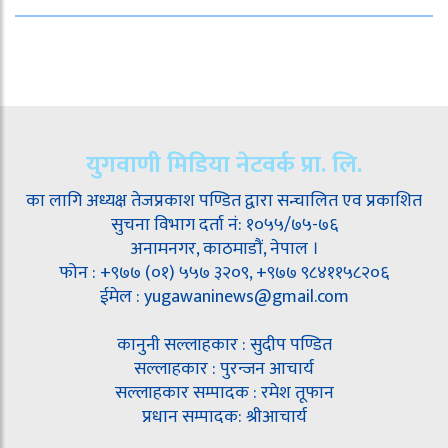
युगवाणी मिडिया नेटवर्क प्रा. लि.
का लागि अध्यक्ष तेजप्रकाश पण्डित द्वारा सन्चालित एव प्रकाशित
सुचना विभाग दर्ता नं: १०५५/७५-७६
अनामनगर, काठमाडौं, नेपाल ।
फोन : +९७७ (०१) ५५७ ३२०९, +९७७ ९८४११५८२०६
ईमेल : yugawaninews@gmail.com
कानुनी सल्लाहकार : सुदीप पण्डित
सल्लाहकार : पुरन्जन आचार्य
सल्लाहकार सम्पादक : रमेश तूफान
प्रधान सम्पादक: श्रीआचार्य