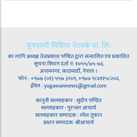
युगवाणी मिडिया नेटवर्क प्रा. लि.
का लागि अध्यक्ष तेजप्रकाश पण्डित द्वारा सन्चालित एव प्रकाशित
सुचना विभाग दर्ता नं: १०५५/७५-७६
अनामनगर, काठमाडौं, नेपाल ।
फोन : +९७७ (०१) ५५७ ३२०९, +९७७ ९८४११५८२०६
ईमेल : yugawaninews@gmail.com
कानुनी सल्लाहकार : सुदीप पण्डित
सल्लाहकार : पुरन्जन आचार्य
सल्लाहकार सम्पादक : रमेश तूफान
प्रधान सम्पादक: श्रीआचार्य