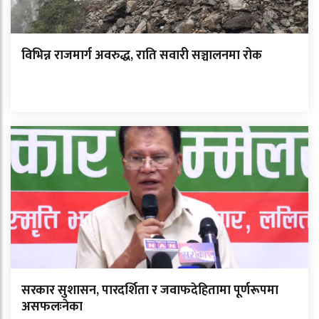
विभिन्न राजमार्ग अवरुद्ध, राति सवारी सञ्चालनमा रोक
सरकार सुशासन, पारदर्शिता र जवाफदेहितामा पूर्णरूपमा
असफलःनेका