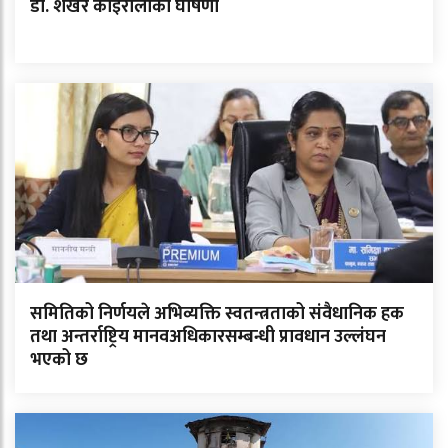
डा. शेखर कोइरालाको घोषणा
समितिको निर्णयले अभिव्यक्ति स्वतन्त्रताको संवैधानिक हक
तथा अन्तर्राष्ट्रिय मानवअधिकारसम्बन्धी प्रावधान उल्लंघन
भएको छ