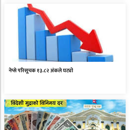
नेप्से परिसूचक १३.८२ अंकले घट्यो