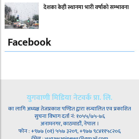
देशका केही स्थानमा भारी वर्षाको सम्भावना
Facebook
युगवाणी मिडिया नेटवर्क प्रा. लि.
का लागि अध्यक्ष तेजप्रकाश पण्डित द्वारा सन्चालित एव प्रकाशित
सुचना विभाग दर्ता नं: १०५५/७५-७६
अनामनगर, काठमाडौं, नेपाल ।
फोन : +९७७ (०१) ५५७ ३२०९, +९७७ ९८४११५८२०६
ईमेल : yugawaninews@gmail.com