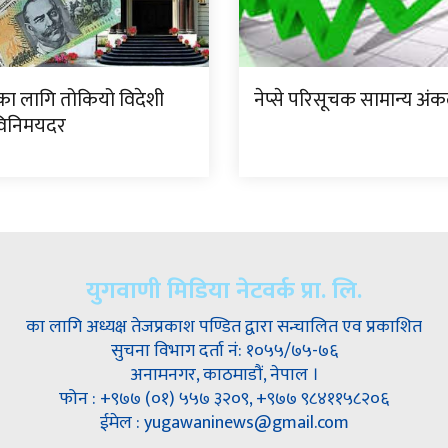
का लागि तोकियो विदेशी
नेप्से परिसूचक सामान्य अंकल
 विनिमयदर
युगवाणी मिडिया नेटवर्क प्रा. लि.
का लागि अध्यक्ष तेजप्रकाश पण्डित द्वारा सन्चालित एव प्रकाशित
सुचना विभाग दर्ता नं: १०५५/७५-७६
अनामनगर, काठमाडौं, नेपाल ।
फोन : +९७७ (०१) ५५७ ३२०९, +९७७ ९८४११५८२०६
ईमेल : yugawaninews@gmail.com