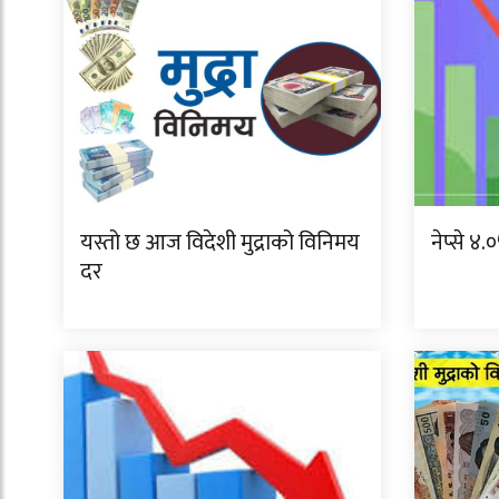
यस्तो छ आज विदेशी मुद्राको विनिमय
नेप्से ४
दर