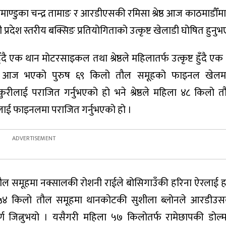
माण्डुका चन्द्र तामाङ र आरडीएसकी रमिसा श्रेष्ठ आज काठमाडौँमा 
ी प्रदेश स्तरीय बक्सिङ प्रतियोगिताको उत्कृष्ट खेलाडी घोषित हुनु
हुँदै एक थान मोटरसाइकल तथा श्रेष्ठले महिलातर्फ उत्कृष्ट हुँदै एक
ुभयो । आज भएको पुरुष ६९ किलो तौल समूहको फाइनल खेलम
लाई पराजित गर्नुभएको हो भने श्रेष्ठले महिला ४८ किलो त
लाई फाइनलमा पराजित गर्नुभएको हो ।
 समूहमा नक्सालकी रोशनी राईले बोसिगाउँकी हरिना ऐरलाई हराउ
 ५४ किलो तौल समूहमा थानकोटकी सुशीला ब्लोनले आरडीउसक
र्ण जित्नुभयो । यसैगरी महिला ५७ किलोतर्फ रामेछापकी डोल्