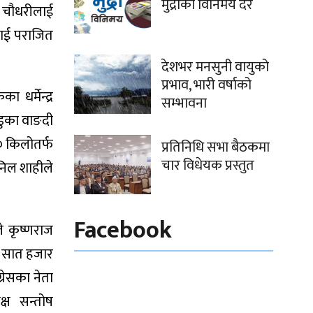
मुद्राको विनिमय दर
ता चौधरीलाई
लाई पराजित
देशभर मनसुनी वायुको
प्रभाव, भारी वर्षाको
 धर्मेन्द्र
सम्भावना
्डुका वाङदी
६० किलोतर्फ
प्रतिनिधि सभा बैठकमा
चार विधेयक प्रस्तुत
निल शाहीले
Facebook
े कृष्णराज
रु सात हजार
्रेसका नेता
्ष सन्तोष