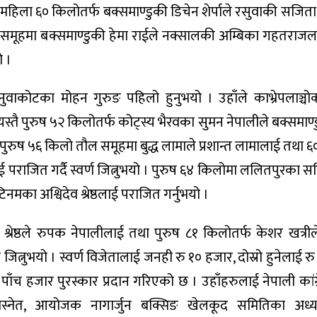
ई महिला ६० किलोतर्फ बक्समाण्डुकी डिचेन शेर्पाले रसुवाकी सजि
समूहमा बक्समाण्डुकी हेमा राईले नक्सालकी अम्बिका गहतराज
ो ।
ुवाकोटका मोहन गुरुङ पहिलो हुनुभयो । उहाँले काभ्रेपलाञ्चोकका
यस्तै पुरुष ५२ किलोतर्फ कोट्स्य भैरवका सुमन नेपालीले बक्समाण
। पुरुष ५६ किलो तौल समूहमा बुद्ध लामाले प्रशान्त लामालाई तथा 
पराजित गर्दै स्वर्ण जित्नुभयो । पुरुष ६४ किलोमा ललितपुरका स
ाटिनमका अश्विदेव श्रेष्ठलाई पराजित गर्नुभयो ।
रेष्ठले रुपक नेपालीलाई तथा पुरुष ८१ किलोतर्फ केशर खत्रील
 जित्नुभयो । स्वर्ण विजेतालाई जनही रु १० हजार, दोस्रो हुनेलाई 
ु पाँच हजार पुरस्कार प्रदान गरिएको छ । उहाँहरुलाई नेपाली कांग
बस्नेत, आयोजक नागार्जुन बक्सिङ खेलकूद समितिका अध्यक