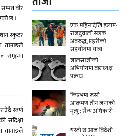
ताजा
सम्पन्न वीर
भएको छ ।
एक महिनादेखि इलाम-
राजदुवाली सडक
 थान स्कुटर
अवरुद्ध, प्रहरीको
ा तामाङले
सहयोगमा यात्रा
ौल समूहमा
जालसाजीको
अभियोगमा वडाध्यक्ष
पक्राउ
किएभमा रूसी
आक्रमण तीन जनाको
ँदै स्वर्ण
मृत्यु : सैन्य अधिकारी
ी सदिक्षा
यस्तो छ आज विदेशी
मा तामाङले