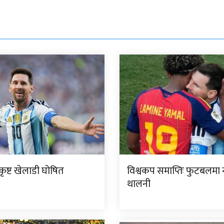
्कृष्ट खेलाडी घोषित
विश्वकप समाप्तिः फुटबलमा न
थालनी