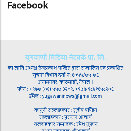
Facebook
युगवाणी मिडिया नेटवर्क प्रा. लि.
का लागि अध्यक्ष तेजप्रकाश पण्डित द्वारा सन्चालित एव प्रकाशित
सुचना विभाग दर्ता नं: १०५५/७५-७६
अनामनगर, काठमाडौं, नेपाल ।
फोन : +९७७ (०१) ५५७ ३२०९, +९७७ ९८४११५८२०६
ईमेल : yugawaninews@gmail.com
कानुनी सल्लाहकार : सुदीप पण्डित
सल्लाहकार : पुरन्जन आचार्य
सल्लाहकार सम्पादक : रमेश तूफान