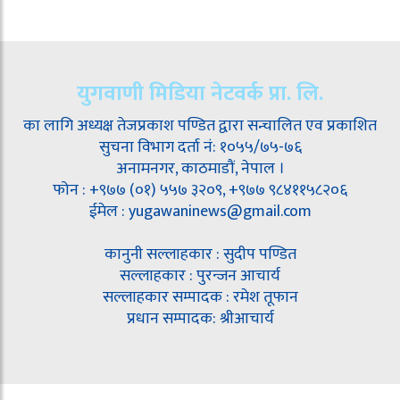
युगवाणी मिडिया नेटवर्क प्रा. लि.
का लागि अध्यक्ष तेजप्रकाश पण्डित द्वारा सन्चालित एव प्रकाशित
सुचना विभाग दर्ता नं: १०५५/७५-७६
अनामनगर, काठमाडौं, नेपाल ।
फोन : +९७७ (०१) ५५७ ३२०९, +९७७ ९८४११५८२०६
ईमेल : yugawaninews@gmail.com
कानुनी सल्लाहकार : सुदीप पण्डित
सल्लाहकार : पुरन्जन आचार्य
सल्लाहकार सम्पादक : रमेश तूफान
प्रधान सम्पादक: श्रीआचार्य