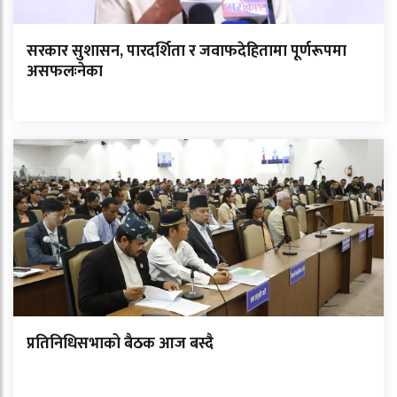
सरकार सुशासन, पारदर्शिता र जवाफदेहितामा पूर्णरूपमा
असफलःनेका
प्रतिनिधिसभाको बैठक आज बस्दै