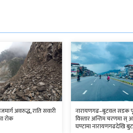
राजमार्ग अवरुद्ध, राति सवारी
नारायणगढ–बुटवल सडक पूर
मा रोक
विस्तार अन्तिम चरणमा स् अ
घण्टामा नारायणगढदेखि बु