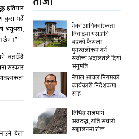
ताजा
समूह हतियार
कुरा गर्दै
नेकां आधिकारिकता
 भन्नुभयो,
विवादमा यसअघि
ा छैन ।”
भएको फैसला
पुनरवलोकन गर्न
ने बताउँदै
सर्वोच्च अदालतले दियो
अनुमति
तिविना सरकार
नेपाल आयल निगमको
को आवश्यकता
कार्यकारी निर्देशकमा
साह
विभिन्न राजमार्ग
अवरुद्ध, राति सवारी
सञ्चालनमा रोक
नाउने बेला